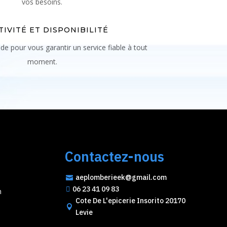
vos besoins.
TIVITÉ ET DISPONIBILITÉ
de pour vous garantir un service fiable à tout
moment.
Contactez-nous
aeplomberieek@gmail.com

06 23 41 09 83

n
Cote De L'epicerie Insorito 20170

Levie