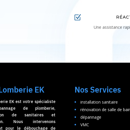
Z
RÉAC
Une assistance rapi
Lomberie EK
Nos Services
rie EK est votre spécialiste
installation sanitaire
annage de plomberie,
rénovation de salle de bai
ation de sanitaires et
dépannage
tion. Nous intervenons
VMC
nt pour le débouchage de