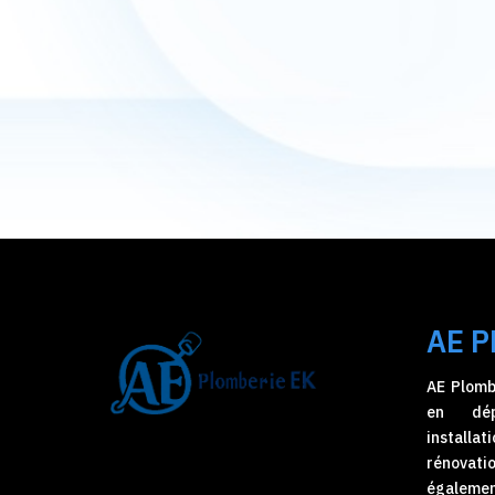
AE P
AE Plombe
en dép
install
rénova
égaleme