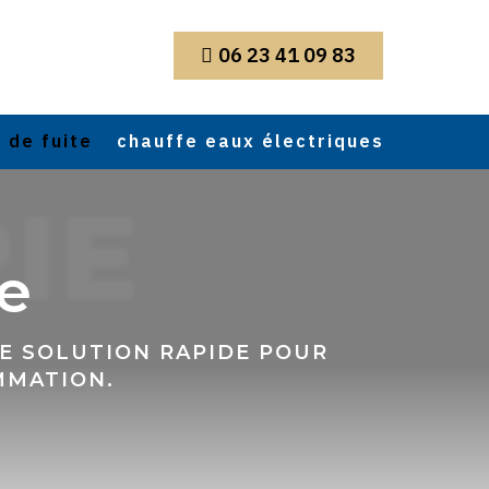
06 23 41 09 83

 de fuite
chauffe eaux électriques
IE
te
NE SOLUTION RAPIDE POUR
MMATION.